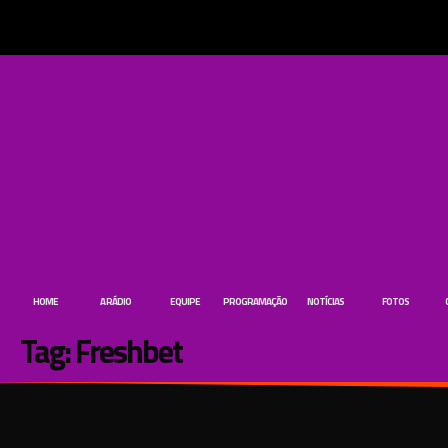
HOME
A RÁDIO
EQUIPE
PROGRAMAÇÃO
NOTÍCIAS
FOTOS
Tag:
Freshbet