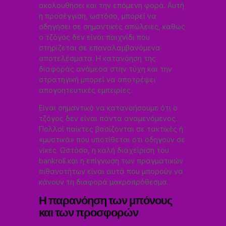
ακολουθήσει και την επόμενη φορά. Αυτή
η προσέγγιση, ωστόσο, μπορεί να
οδηγήσει σε σημαντικές απώλειες, καθώς
ο τζόγος δεν είναι παιχνίδι που
στηρίζεται σε επαναλαμβανόμενα
αποτελέσματα. Η κατανόηση της
διαφοράς ανάμεσα στην τύχη και την
στρατηγική μπορεί να αποτρέψει
απογοητευτικές εμπειρίες.
Είναι σημαντικό να κατανοήσουμε ότι ο
τζόγος δεν είναι πάντα αναμενόμενος.
Πολλοί παίκτες βασίζονται σε τακτικές ή
«μυστικά» που υποτίθεται ότι οδηγούν σε
νίκες. Ωστόσο, η καλή διαχείριση του
bankroll και η επίγνωση των πραγματικών
πιθανοτήτων είναι αυτά που μπορούν να
κάνουν τη διαφορά μακροπρόθεσμα.
Η παρανόηση των μπόνους
και των προσφορών