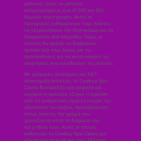
μπόνους, όπως το μπόνους
καλωσορίσματος έως €1.500 και 250
δωρεάν περιστροφές. Αυτές οι
προσφορές ενθαρρύνουν τους παίκτες
να εξερευνήσουν την πλατφόρμα και να
δοκιμάσουν νέα παιχνίδια. Όμως, οι
παίκτες θα πρέπει να διαβάσουν
προσεκτικά τους όρους και τις
προϋποθέσεις για να κατανοήσουν τις
απαιτήσεις που συνοδεύουν τα μπόνους.
Με γρήγορες αναλήψεις και 24/7
υποστήριξη πελατών, το Cowboy Spin
Casino διασφαλίζει μια ασφαλή και
ευχάριστη εμπειρία τζόγου. Η έγκριση
από τις ρυθμιστικές αρχές ενισχύει την
αξιοπιστία του καζίνο, προσφέροντας
στους παίκτες την ηρεμία που
χρειάζονται κατά τη διάρκεια του
παιχνιδιού τους. Αυτές οι πτυχές
καθιστούν το Cowboy Spin Casino μια
εξαιρετική επιλογή για τους Έλληνες