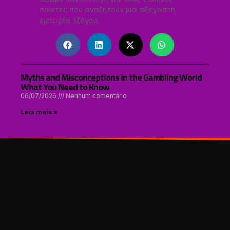
παίκτες που αναζητούν μια αξέχαστη
εμπειρία τζόγου.
Myths and Misconceptions in the Gambling World
What You Need to Know
06/07/2026
Nenhum comentário
Leia mais »